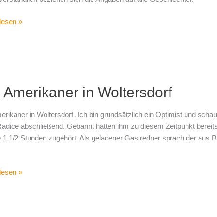
lesen »
 Amerikaner in Woltersdorf
kaner
sdorf
erikaner in Woltersdorf „Ich bin grundsätzlich ein Optimist und scha
adice abschließend. Gebannt hatten ihm zu diesem Zeitpunkt bereits
 1 1/2 Stunden zugehört. Als geladener Gastredner sprach der aus B
lesen »