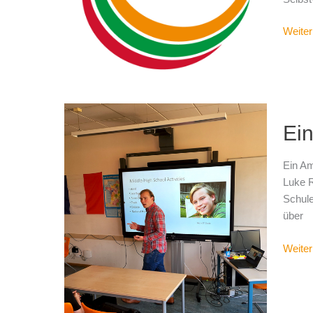
Weiter
Ein
Ein
Ameri
in
Wolter
Ein Am
Luke R
Schule
über
Weiter