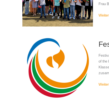
Frau B
Weiter
Festiv
Fes
of
the
Envir
Festiv
Day
of the
Klasse
zusamm
Weiter