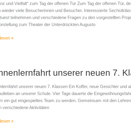
anz und Vielfalt“ zum Tag der offenen Tür Zum Tag der offenen Tür, der
wieder viele Besucherinnen und Besucher. Interessierte Sechstkläs
est teilnehmen und verschiedene Fragen zu den vorgestellten Proje
orstellung zum Theater der Unterdrückten Augusto
lesen »
lernfahrt
nenlernfahrt unserer neuen 7. K
r
lernfahrt unserer neuen 7. Klassen Ein Koffer, neue Gesichter und al
en
hulleben an unserer Schule. Vier Tage dauerte die Eingewöhnungsfahr
um ein gut eingespieltes Team zu werden. Gemeinsam mit den Lehrer
 verschiedene Aktivitäten
lesen »