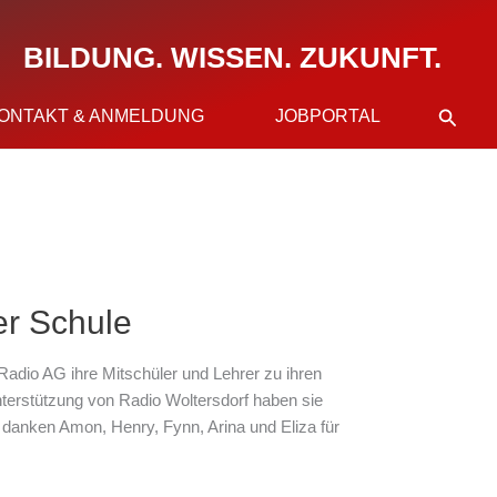
BILDUNG. WISSEN. ZUKUNFT.
Suche
ONTAKT & ANMELDUNG
JOBPORTAL
er Schule
dio AG ihre Mitschüler und Lehrer zu ihren
terstützung von Radio Woltersdorf haben sie
r danken Amon, Henry, Fynn, Arina und Eliza für