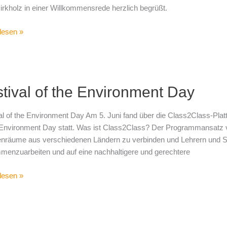
irkholz in einer Willkommensrede herzlich begrüßt.
lesen »
al
tival of the Environment Day
onment
al of the Environment Day Am 5. Juni fand über die Class2Class-Pla
 Environment Day statt. Was ist Class2Class? Der Programmansatz v
nräume aus verschiedenen Ländern zu verbinden und Lehrern und Sc
enzuarbeiten und auf eine nachhaltigere und gerechtere
lesen »