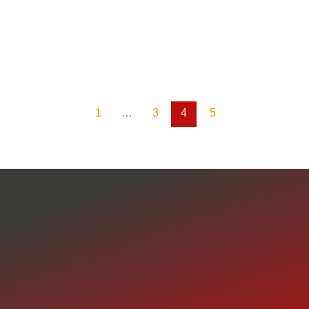
1
…
3
4
5