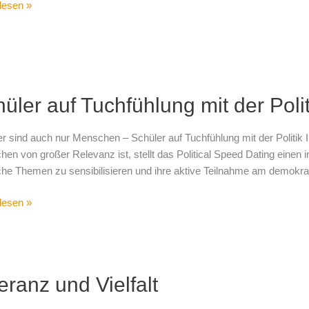
lesen »
r
üler auf Tuchfühlung mit der Polit
hlung
ker sind auch nur Menschen – Schüler auf Tuchfühlung mit der Politik In 
en von großer Relevanz ist, stellt das Political Speed Dating einen 
sche Themen zu sensibilisieren und ihre aktive Teilnahme am demokr
lesen »
nz
eranz und Vielfalt