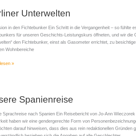
r
liner Unterwelten
elten
ion in den Fichtebunker Ein Schritt in die Vergangenheit – so fühlte e
bunkers für unseren Geschichts-Leistungskurs öffneten, und wir die G
elten“ den Fichtebunker, einst als Gasometer errichtet, zu besichti
gen Wohnbereiche
lesen »
e
sere Spanienreise
nreise
 Sprachreise nach Spanien Ein Reisebericht von Jo-Ann Wieczorek
keit haben wir eine gendergerechte Form von Personenbezeichnun
chten darauf hinweisen, dass dies aus rein redaktionellen Gründen ge
verständlich beziehen sich die Angaben auf alle Geschlechter.