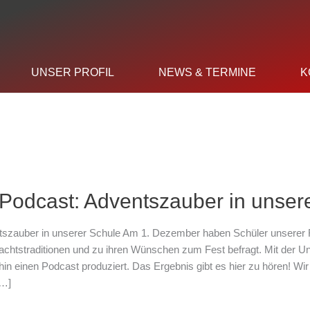
UNSER PROFIL
NEWS & TERMINE
K
Podcast: Adventszauber in unser
t:
tszauber
szauber in unserer Schule Am 1. Dezember haben Schüler unserer Ra
r
chtstraditionen und zu ihren Wünschen zum Fest befragt. Mit der Un
e
hin einen Podcast produziert. Das Ergebnis gibt es hier zu hören! Wi
[…]